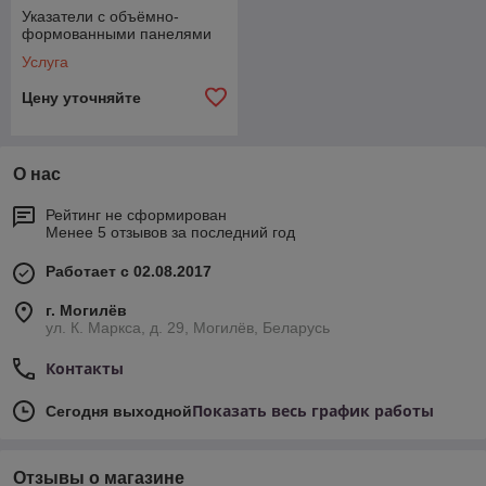
транспортным потоком в городе. Формат знаков можно легко
Указатели с объёмно-
адаптировать под любую творческую концепцию. Эти
формованными панелями
информационные знаки также эффективно привлекают
Услуга
внимание к рекламному сообщению, поскольку включают
информационный блок и позитивно воспринимаются как
Цену уточняйте
средство навигации. Кроме того, знаки имеют внутреннюю
подсветку, что обеспечивает их видимость в темное время
суток.
О нас
Заказать изготовление указателей в Могилеве
Реклама на информативных указателях повысит
Рейтинг не сформирован
узнаваемость бренда и поддержит основную кампанию по
Менее 5 отзывов за последний год
продвижению бренда. Специалисты
нашей компании
Работает с 02.08.2017
отлично справляются с реализацией как стандартных, так и
инновационных решений.
г. Могилёв
ул. К. Маркса, д. 29, Могилёв, Беларусь
Контакты
Показать весь график работы
Сегодня выходной
Отзывы о магазине