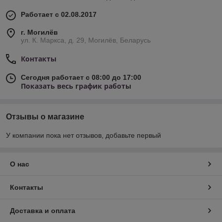
хорошо вписаться в городской интерьер.
Работает с 02.08.2017
Заказать изготовление пилонов в Могилеве
г. Могилёв
Для начинающих предпринимателей инвестирование в
ул. К. Маркса, д. 29, Могилёв, Беларусь
пилоны как рекламный инструмент может быть
высокоэффективным при небольших затратах. Перед
Контакты
установкой все детали конструкции обсуждаются с
заказчиком и утверждаются соответствующими органами.
Сегодня работает с 08:00 до 17:00
Показать весь график работы
Отзывы о магазине
У компании пока нет отзывов, добавьте первый
О нас
Контакты
Доставка и оплата