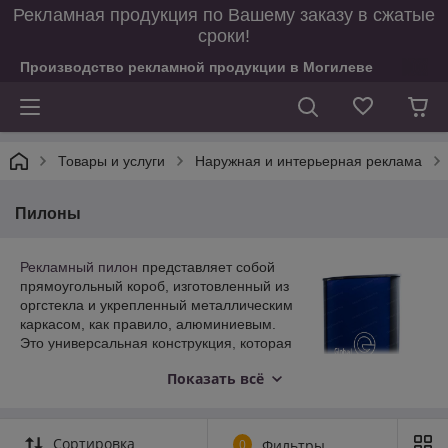
Рекламная продукция по Вашему заказу в сжатые
сроки!
Производство рекламной продукции в Могилеве
Товары и услуги
Наружная и интерьерная реклама
Пилоны
Рекламный пилон
представляет собой
прямоугольный короб, изготовленный из
оргстекла и укрепленный металлическим
каркасом, как правило, алюминиевым.
Это универсальная конструкция, которая
может использоваться как для
Показать всё
внутренней, так и для наружной
рекламы. Если пилон выполнен в
оригинальном дизайне, он может
органично вписаться в городскую среду
Сортировка
0
Фильтры