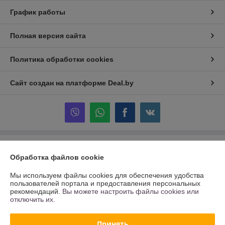
График работы
Полная версия сайта
Политика обработки cookies
Сайт создан на платформе Deal.by
Информация для покупателя
Обработка файлов cookie
Юридическое лицо:
ОДО "Рекламно-производственная компания
"Контур"
Мы используем файлы cookies для обеспечения удобства
г. Могилёв, ул. К. Маркса, д. 29
пользователей портала и предоставления персональных
рекомендаций.
Вы можете настроить файлы cookies или
Регистрационный номер ЕГР: 700433956
отключить их.
УНП: 700433956
Принять