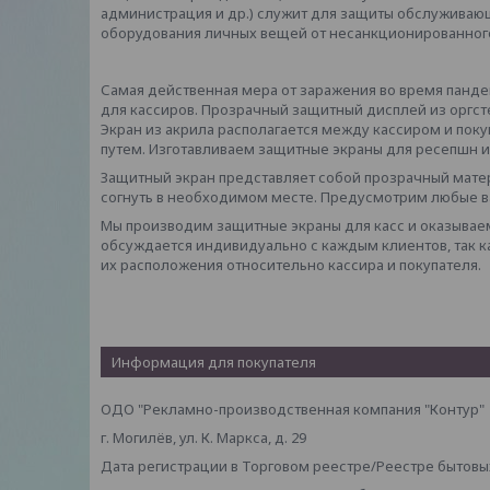
администрация и др.) служит для защиты обслуживающ
оборудования личных вещей от несанкционированног
Самая действенная мера от заражения во время панде
для кассиров. Прозрачный защитный дисплей из оргст
Экран из акрила располагается между кассиром и по
путем. Изготавливаем защитные экраны для ресепшн и
Защитный экран представляет собой прозрачный матер
согнуть в необходимом месте. Предусмотрим любые в
Мы производим защитные экраны для касс и оказываем
обсуждается индивидуально с каждым клиентов, так как
их расположения относительно кассира и покупателя.
Информация для покупателя
ОДО "Рекламно-производственная компания "Контур"
г. Могилёв, ул. К. Маркса, д. 29
Дата регистрации в Торговом реестре/Реестре бытовых