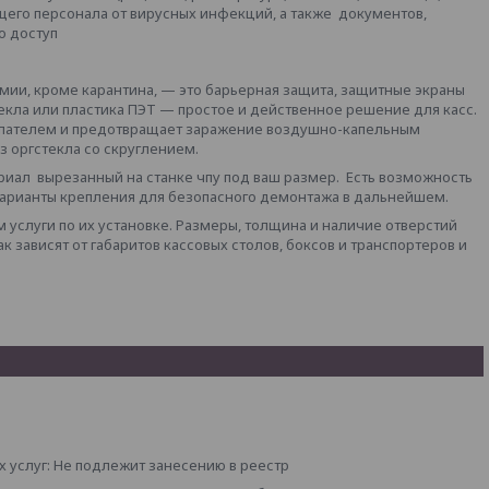
его персонала от вирусных инфекций, а также документов,
о доступ
мии, кроме карантина, — это барьерная защита, защитные экраны
екла или пластика ПЭТ — простое и действенное решение для касс.
купателем и предотвращает заражение воздушно-капельным
з оргстекла со скруглением.
иал вырезанный на станке чпу под ваш размер. Есть возможность
арианты крепления для безопасного демонтажа в дальнейшем.
 услуги по их установке. Размеры, толщина и наличие отверстий
 зависят от габаритов кассовых столов, боксов и транспортеров и
 услуг: Не подлежит занесению в реестр