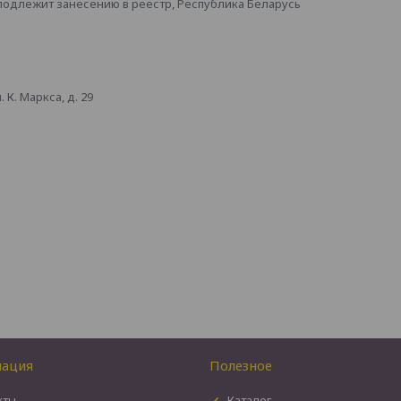
 подлежит занесению в реестр, Республика Беларусь
К. Маркса, д. 29
ация
Полезное
кты
Каталог