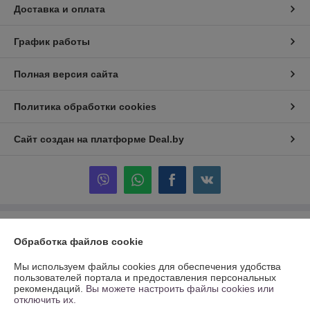
Доставка и оплата
График работы
Полная версия сайта
Политика обработки cookies
Сайт создан на платформе Deal.by
Информация для покупателя
Обработка файлов cookie
Юридическое лицо:
ОДО "Рекламно-производственная компания
"Контур"
Мы используем файлы cookies для обеспечения удобства
г. Могилёв, ул. К. Маркса, д. 29
пользователей портала и предоставления персональных
рекомендаций.
Вы можете настроить файлы cookies или
Регистрационный номер ЕГР: 700433956
отключить их.