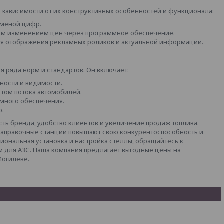
 зависимости от их конструктивных особенностей и функционала:
сменой цифр.
им изменением цен через программное обеспечение.
ля отображения рекламных роликов и актуальной информации.
 ряда норм и стандартов. Он включает:
ности и видимости.
том потока автомобилей.
ммного обеспечения.
ю.
ость бренда, удобство клиентов и увеличение продаж топлива.
заправочные станции повышают свою конкурентоспособность и
иональная установка и настройка стеллы, обращайтесь к
 для АЗС. Наша компания предлагает выгодные цены на
Могилеве.