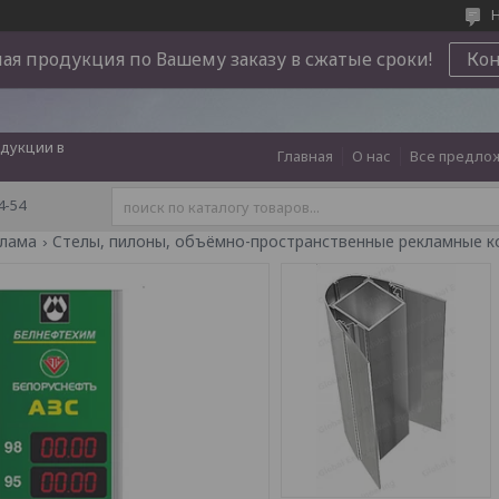
Н
ая продукция по Вашему заказу в сжатые сроки!
Ко
дукции в
Главная
О нас
Все предло
4-54
клама
Cтелы, пилоны, объёмно-пространственные рекламные к