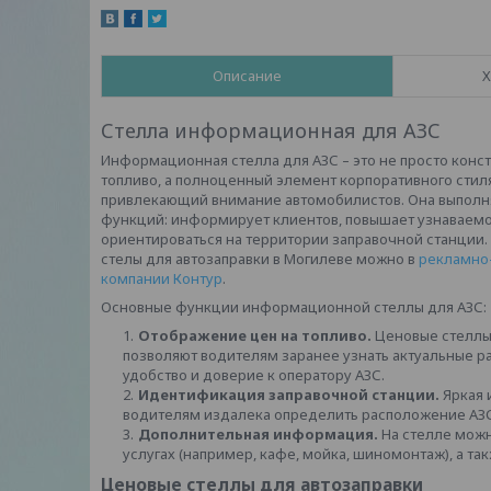
Описание
Х
Стелла информационная для АЗС
Информационная стелла для АЗС – это не просто конс
топливо, а полноценный элемент корпоративного стил
привлекающий внимание автомобилистов. Она выполн
функций: информирует клиентов, повышает узнаваемо
ориентироваться на территории заправочной станции.
стелы для автозаправки в Могилеве можно в
рекламно
компании Контур
.
Основные функции информационной стеллы для АЗС:
Отображение цен на топливо.
Ценовые стеллы
позволяют водителям заранее узнать актуальные р
удобство и доверие к оператору АЗС.
Идентификация заправочной станции.
Яркая 
водителям издалека определить расположение АЗС
Дополнительная информация.
На стелле можн
услугах (например, кафе, мойка, шиномонтаж), а та
Ценовые стеллы для автозаправки