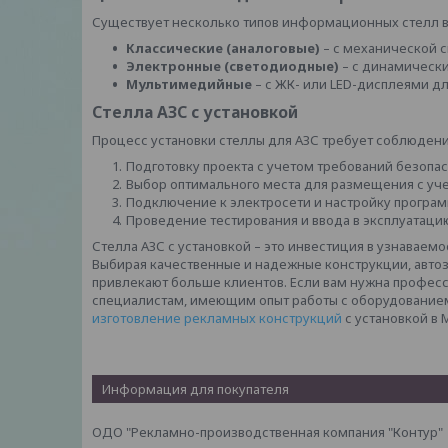
Существует несколько типов информационных стелл в
Классические (аналоговые)
– с механической 
Электронные (светодиодные)
– с динамическ
Мультимедийные
– с ЖК- или LED-дисплеями д
Стелла АЗС с установкой
Процесс установки стеллы для АЗС требует соблюдения
Подготовку проекта с учетом требований безопас
Выбор оптимального места для размещения с уче
Подключение к электросети и настройку програ
Проведение тестирования и ввода в эксплуатаци
Стелла АЗС с установкой – это инвестиция в узнаваем
Выбирая качественные и надежные конструкции, авто
привлекают больше клиентов. Если вам нужна професс
специалистам, имеющим опыт работы с оборудованием
изготовление рекламных конструкций
с установкой в 
Информация для покупателя
ОДО "Рекламно-производственная компания "Контур"