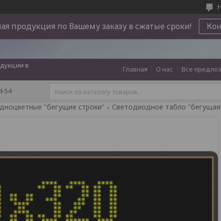
Н
ая продукция по Вашему заказу в сжатые сроки!
Ко
дукции в
Главная
О нас
Все предло
4-54
дноцветные "бегущие строки"