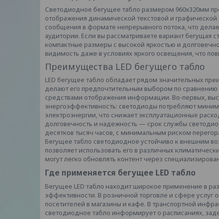
Светодиодное бегущее табло размером 960х320мм пр
отображения динамической текстовой и графической 
сообщения в формате непрерывного потока, что дела
аудитории. Если вы рассматриваете вариант бегущая ст
компактные размеры с высокой яркостью и долговечн
видимость даже в условиях яркого освещения, что п
Преимущества LED бегущего табло
LED бегущее табло обладает рядом значительных пре
делают его предпочтительным выбором по сравнению
средствами отображения информации. Во-первых, выс
энергоэффективность: светодиоды потребляют миним
электроэнергии, что снижает эксплуатационные расход
долговечность и надежность — срок службы светодио
десятков тысяч часов, с минимальным риском перегор
Бегущее табло светодиодное устойчиво к внешним возд
позволяет использовать его в различных климатически
могут легко обновлять контент через специализирова
Где применяется бегущее LED табло
Бегущее LED табло находит широкое применение в ра
эффективности. В розничной торговле и сфере услуг о
посетителей в магазины и кафе. В транспортной инфрас
светодиодное табло информирует о расписаниях, заде