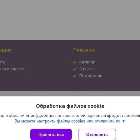
ация
Полезное
кты
Каталог
вка и оплата
Отзывы
и
Портфолио
Сайт создан на платформе Deal.by
Политика обработки файлов cookies
Обработка файлов cookie
Рекламно-производственная компания "Контур" |
Пожаловаться на контен
Select Language
▼
 для обеспечения удобства пользователей портала и предоставлени
Вы можете настроить файлы cookies или отключить их.
Принять все
Отклонить