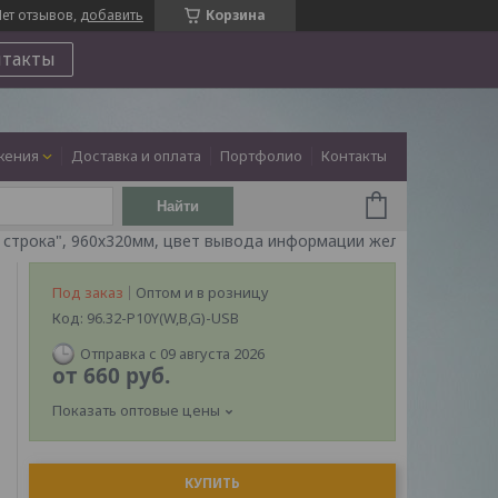
ет отзывов,
добавить
Корзина
нтакты
жения
Доставка и оплата
Портфолио
Контакты
Найти
Светодиодное табло "бегущая строка", 960х320мм, цвет вывода информации желтый (белый, синий, зеленый)
Под заказ
Оптом и в розницу
Код:
96.32-P10Y(W,B,G)-USB
Отправка с 09 августа 2026
от
660
руб.
Показать оптовые цены
КУПИТЬ