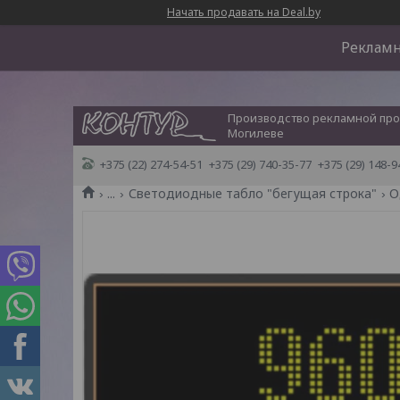
Начать продавать на Deal.by
Рекламн
Производство рекламной про
Могилеве
+375 (22) 274-54-51
+375 (29) 740-35-77
+375 (29) 148-9
...
Светодиодные табло "бегущая строка"
О