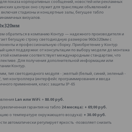
 для показа корпоративных сообщений, новостей или рекламных
инских центрах оно служит для трансляции объявлений и
, включая стадионы и концертные залы, бегущее табло
динамичных визуалов.
0х320мм
ем обратиться в компанию Контур — надежного производителя и
гает бегущую строку светодиодную размером 960х320мм с
мпоненты и профессиональную сборку. Приобретение у Контур
ный цикл поддержки: от консультации по выбору модели до монтажа
 этой компании соответствует международным стандартам, что
рспективе. Для получения дополнительной информации или
пании Контур.
мм, тип светодиодного модуля - ;желтый (белый, синий, зеленый -
", тип контроллера (интерфейс программирования и ввода
личного применения, класс защиты IP-65
авления
Lan или WiFi
: +
80.00 руб.
(увеличенная гарантия на табло
24 месяца
):
+ 69,00 руб.
цию о температуре окружающего воздуха):
+ 30.00 руб.
сти автоматически регулирует яркость -позволяет снизить