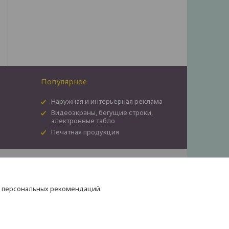
Популярное
Наружная и интерьерная реклама
Видеоэкраны, бегущие строки,
электронные табло
Печатная продукция
т
я персональных рекомендаций.