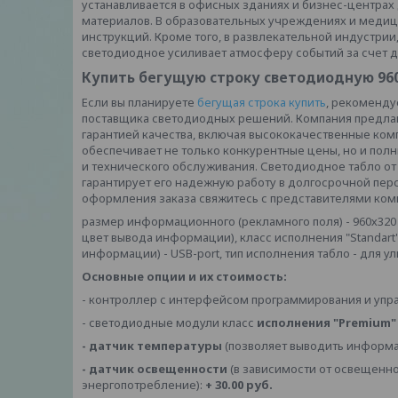
устанавливается в офисных зданиях и бизнес-центрах
материалов. В образовательных учреждениях и медиц
инструкций. Кроме того, в развлекательной индустрии
светодиодное усиливает атмосферу событий за счет 
Купить бегущую строку светодиодную 96
Если вы планируете
бегущая строка купить
, рекоменду
поставщика светодиодных решений. Компания предла
гарантией качества, включая высококачественные ко
обеспечивает не только конкурентные цены, но и пол
и технического обслуживания. Светодиодное табло от
гарантирует его надежную работу в долгосрочной пе
оформления заказа свяжитесь с представителями ком
размер информационного (рекламного поля) - 960х320 
цвет вывода информации), класс исполнения "Standart
информации) - USB-port, тип исполнения табло - для у
Основные опции и их стоимость:
- контроллер с интерфейсом программирования и упр
- светодиодные модули класс
исполнения "Premium"
-
датчик температуры
(позволяет выводить информа
-
датчик освещенности
(в зависимости от освещенно
энергопотребление):
+ 30.00 руб.