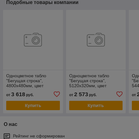
Подобные товары компании
Одноцветное табло
Одноцветное табло
Од
"Бегущая строка",
"Бегущая строка",
"Бе
4800х480мм, цвет
5120х320мм, цвет
544
зелёный (белый, синий,
зеленый (синий, белый,
зел
3 618
2 573
от
руб.
от
руб.
от
жёлтый)
желтый)
же
Купить
Купить
О нас
Рейтинг не сформирован