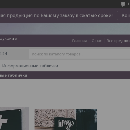
Н
ая продукция по Вашему заказу в сжатые сроки!
Ко
дукции в
Главная
О нас
Все предло
4-54
Информационные таблички
ые таблички