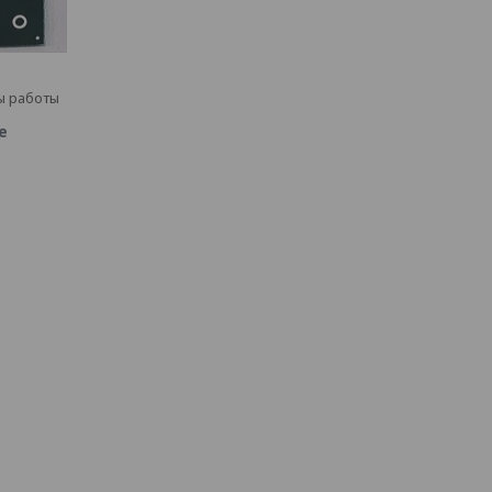
ы работы
е