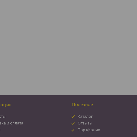
ация
Полезное
кты
Каталог
вка и оплата
Отзывы
и
Портфолио