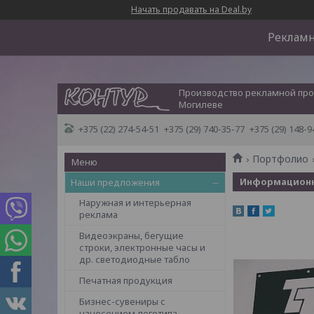
Начать продавать на Deal.by
Рекламн
Производство рекламной про
Могилеве
+375 (22) 274-54-51
+375 (29) 740-35-77
+375 (29) 148-9
Портфолио
Информационн
Наши предложения
Наружная и интерьерная
реклама
Видеоэкраны, бегущие
строки, электронные часы и
др. светодиодные табло
Печатная продукция
Бизнес-сувениры с
нанесением логотипа